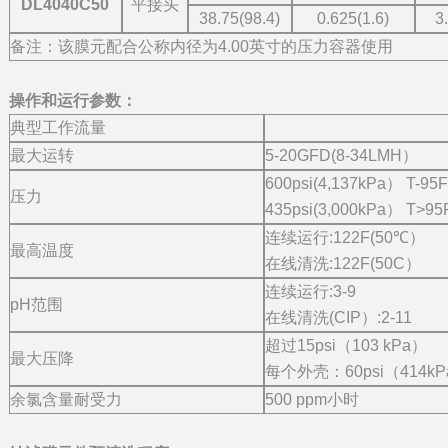
DL4040C50
平接头
38.75(98.4)
0.625(1.6)
3
备注：该膜元配合公称内径为4.00英寸的压力容器使用
操作和运行参数：
典型工作流量
最大运转
5-20GFD(8-34LMH）
600psi(4,137kPa） T-9
压力
435psi(3,000kPa） T>9
连续运行:122F(50℃）
最高温度
在线清洗:122F(50C）
连续运行:3-9
pH范围
在线清洗(CIP）:2-11
超过15psi（103 kPa）
最大压降
每个外壳：60psi（414k
余氯含量耐受力
500 ppm小时