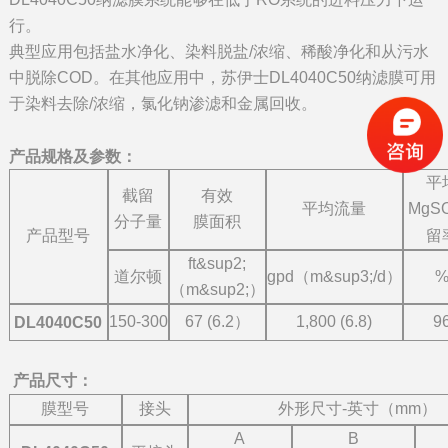
行。
典型应用包括盐水净化、染料脱盐/浓缩、稀酸净化和从污水
中脱除COD。在其他应用中，苏伊士DL4040C50纳滤膜可用
于染料去除/浓缩，氯化钠渗滤和金属回收。
产品规格及参数：
平
截留
有效
平均流量
MgS
分子量
膜面积
留
产品型号
ft&sup2;
道尔顿
gpd（m&sup3;/d）
（m&sup2;）
150-300
67 (6.2）
1,800 (6.8)
9
DL4040C50
产品尺寸：
膜型号
接头
外形尺寸-英寸（mm）
A
B