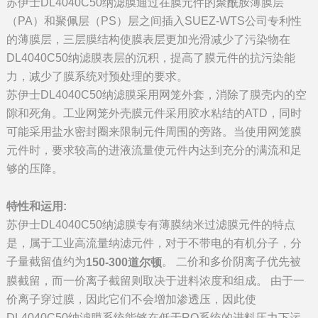
苏伊士DL4040C50纳滤膜通过在膜元件的聚酰胺薄膜层
（PA）和聚佩层（PS）层之间插入SUEZ-WTS公司专利性
的薄膜层，三层膜结构使膜表层更加光滑减少了污染物在
DL4040C50纳滤膜表层的沉积，提高了膜元件的抗污染能
力，减少了膜系统对预处理的要求。
苏伊士DL4040C50纳滤膜采用网笼外套，消除了膜壳内的空
隙和死角。工业网笼外壳膜元件采用胶水粘结的ATD，同时
可能采用盐水密封圈来限制元件周围的旁路。当使用网笼膜
元件时，要求较高的进液流量使元件内达到充分的满流和足
够的压降。
特性和运用:
苏伊士DL4040C50纳滤膜专有薄膜纳米过滤膜元件的特点
是，属于工业高流量纳滤元件，对于不带电的有机分子，分
子量截留值约为
。 二价和多价阴离子优先被
150-300道尔顿
膜截留，而一价离子截留则取决于进料浓度和组成。 由于一
价离子穿过膜，因此它们不会增加渗透压，因此使
DL4040C50纳滤膜系统能够在低于RO系统的进料压力下运